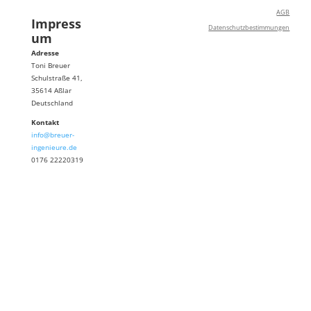
AGB
Impress
Datenschutzbestimmungen
um
Adresse
Toni Breuer
Schulstraße 41,
35614 Aßlar
Deutschland
Kontakt
info@breuer-
ingenieure.de
0176 22220319