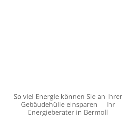
KfW – Heizung
Bis zu 70% Zuschuss, max. 30.000 € förderfähige Kosten
pro Wohneinheit.
Zum Fördermittelrechner
So viel Energie können Sie an Ihrer
Gebäudehülle einsparen – Ihr
Energieberater in Bermoll