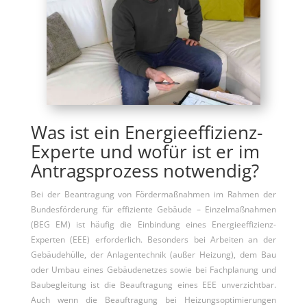
Was ist ein Energieeffizienz-
Experte und wofür ist er im
Antragsprozess notwendig?
Bei der Beantragung von Fördermaßnahmen im Rahmen der
Bundesförderung für effiziente Gebäude – Einzelmaßnahmen
(BEG EM) ist häufig die Einbindung eines Energieeffizienz-
Experten (EEE) erforderlich. Besonders bei Arbeiten an der
Gebäudehülle, der Anlagentechnik (außer Heizung), dem Bau
oder Umbau eines Gebäudenetzes sowie bei Fachplanung und
Baubegleitung ist die Beauftragung eines EEE unverzichtbar.
Auch wenn die Beauftragung bei Heizungsoptimierungen