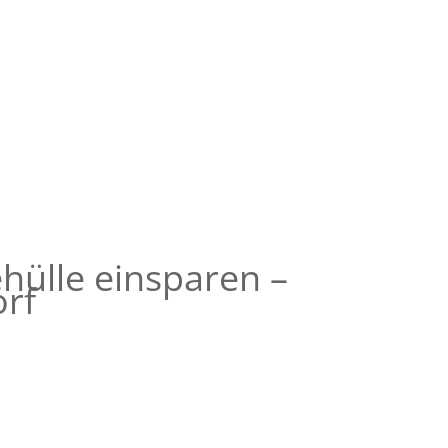
 Heizung
% Zuschuss, max. 30.000 € förderfähige Kosten pro
eit.
hülle einsparen –
orf