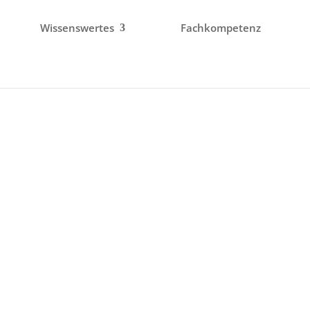
Wissenswertes
Fachkompetenz
ng, Sanierungsfahrpläne 
Energieberater in Allendor
ertrauenswürdigen Energieberater in Allendorf. Unse
s von der Beratung über die Planung bis zur Umsetzu
aßnahmen, um Energie zu sparen und Ihre Kosten zu
 Bis zu 20% Zuschuss, max. 60.000 € fö
Wohneinheit