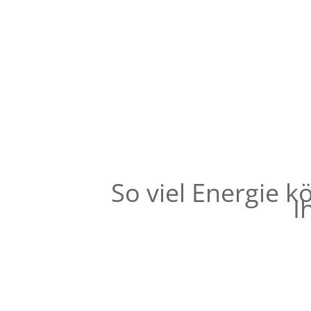
BAFA – Anlagentechnik (au
Bis zu 20% Zuschuss, max. 60.000 € förder
Wohneinheit.
So viel Energie 
I