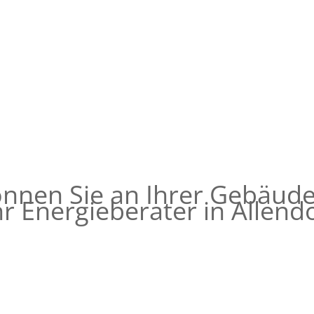
ßer Heizung)
KfW –
fähige Kosten pro
Bis zu 70
Wohneinh
können Sie an Ihrer Gebäude
hr
Energieberater in Allend