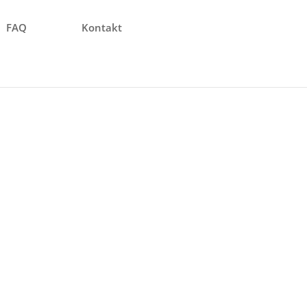
FAQ
Kontakt
und mehr – Ihr
f
re Dienstleistungen
ng effizienter
 reduzieren.
rderfähige Kosten pro