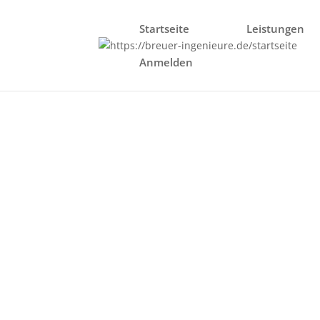
Startseite
Leistungen
Anmelden
Energieberatu
Finden Sie Ihren v
umfassen alle
Sanierungsm
BAFA - Gebäudehülle: