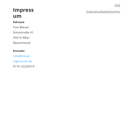
AGB
Impress
Datenschutzbestimmungen
um
Adresse
Toni Breuer
Schulstraße 41,
35614 Aßlar
Deutschland
Kontakt
info@breuer-
ingenieure.de
0176 22220319